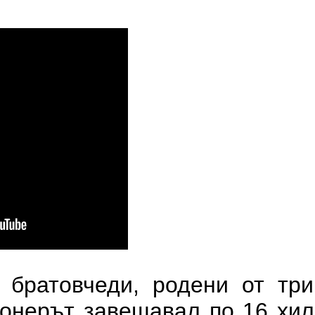
 братовчеди, родени от три
ионерът завещавал по 16 хи