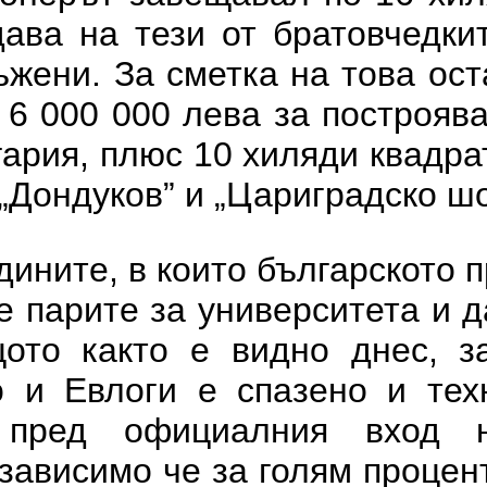
ава на тези от братовчедкит
жени. За сметка на това ос
 6 000 000 лева за построяв
ария, плюс 10 хиляди квадра
„Дондуков” и „Цариградско шо
дините, в които българското 
е парите за университета и д
щото както е видно днес, з
о и Евлоги е спазено и тех
т пред официалния вход 
езависимо че за голям процен