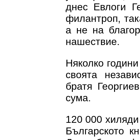
днес Евлоги Г
филантроп, так
а не на благор
нашествие.
Няколко години
своята незави
братя Георгие
сума.
120 000 хиляди
Българското к