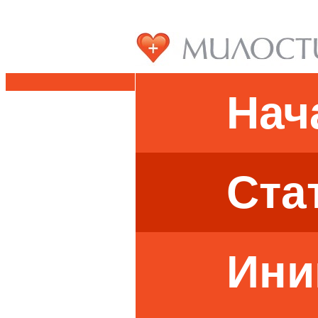
Нач
Ста
Ини