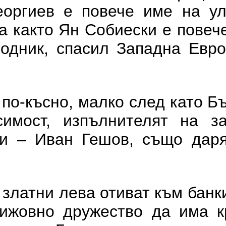
еоргиев е повече име на ул
а както Ян Собиески е повече
одник, спасил Западна Евро
 по-късно, малко след като Б
симост, изпълнителят на з
ви – Иван Гешов, също даря
 златни лева отиват към банк
нижовно дружество да има к