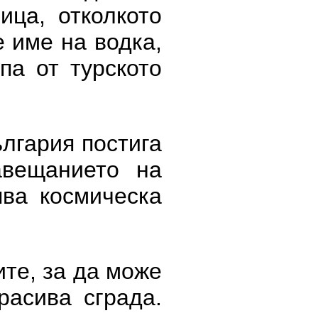
ица, отколкото
 име на водка,
па от турското
ългария постига
авещанието на
ва космическа
ите, за да може
расива сграда.