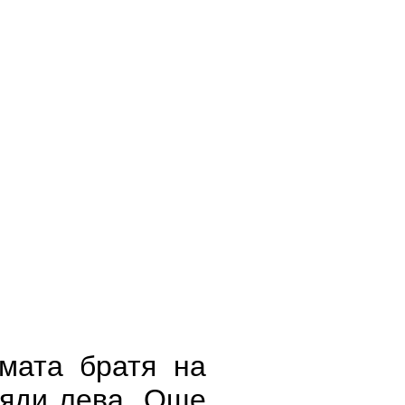
мата братя на
ляди лева. Още