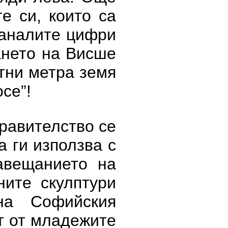
е си, които са
таналите цифри
ането на Висше
тни метра земя
се”!
правителство се
а ги използва с
авещанието на
ните скулптури
на Софийския
т от младежите