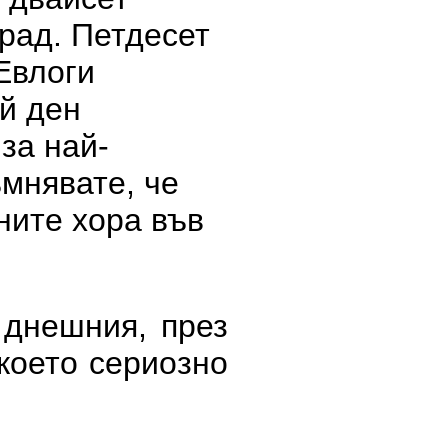
рад. Петдесет
Евлоги
ой ден
за най-
ъмнявате, че
ните хора във
 днешния, през
което сериозно