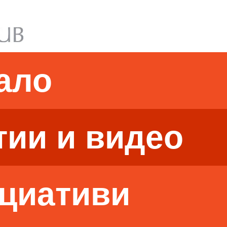
ало
тии и видео
циативи