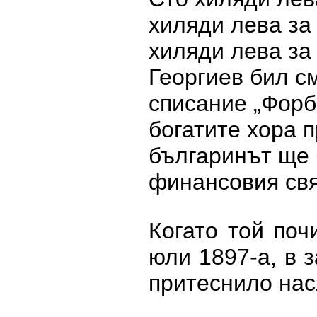
хиляди лева за
хиляди лева за
Георгиев бил с
списание „Форб
богатите хора п
българинът ще 
финансовия свя
Когато той поч
юли 1897-а, в 
притеснило нас