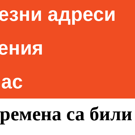
езни адреси
ения
нас
ремена са били