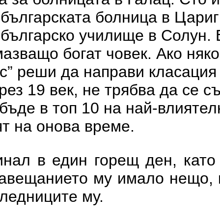
 българската болница в Цариг
 българско училище в Солун. 
мазващо богат човек. Ако няк
с” реши да направи класация 
рез 19 век, не трябва да се с
бъде в топ 10 на най-влиятел
т на онова време.
инал в един горещ ден, като
завещанието му имало нещо, 
ледниците му.