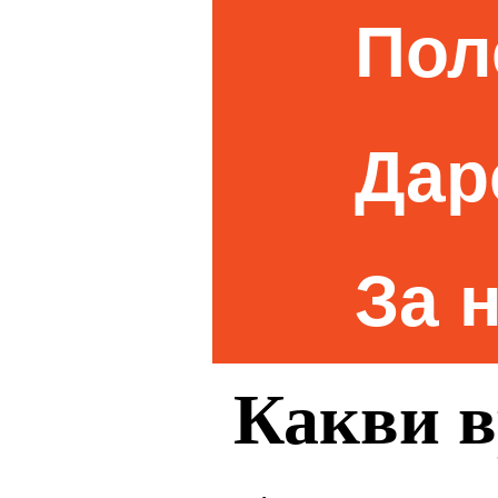
Пол
Дар
За 
Какви в