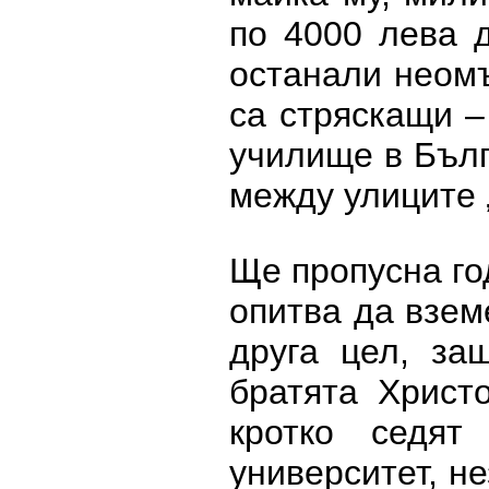
по 4000 лева д
останали неомъ
са стряскащи –
училище в Бълг
между улиците 
Ще пропусна го
опитва да взем
друга цел, за
братята Христ
кротко седя
университет, н