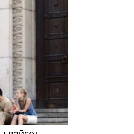
и двайсет