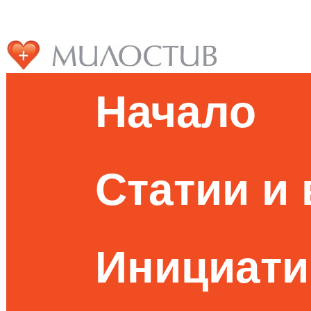
Начало
Статии и
Инициати