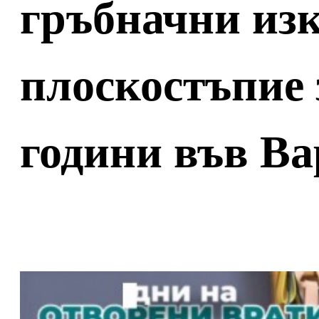
гръбначни из
плоскостъпие з
години във В