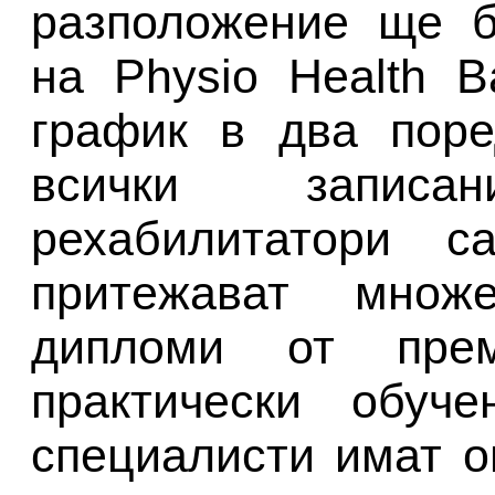
разположение ще б
на Physio Health В
график в два поре
всички запис
рехабилитатори с
притежават множ
дипломи от прем
практически обуч
специалисти имат о