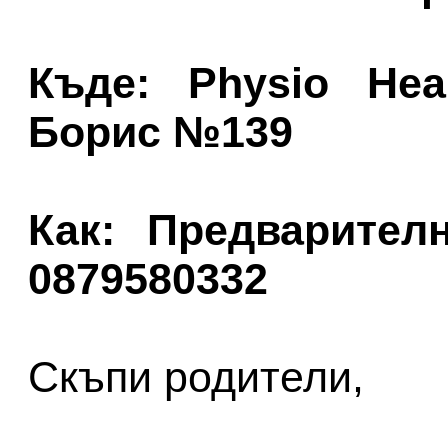
Къде: Physio Hea
Борис №139
Как: Предварителн
0879580332
Скъпи родители,