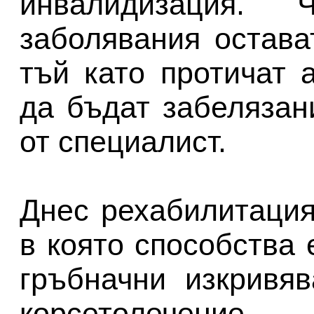
инвалидизация. 
заболявания остава
тъй като протичат 
да бъдат забелязан
от специалист.
Днес рехабилитация
в която способства
гръбначни изкривя
корсетолечен