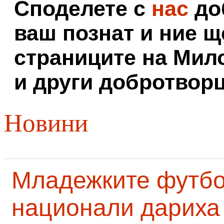
Споделете с
нас
доб
ваш познат и ние щ
страниците на Мил
и други добротворц
Новини
Младежките футб
национали дариха 