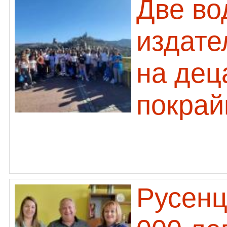
Две во
издате
на дец
покрай
Русенц