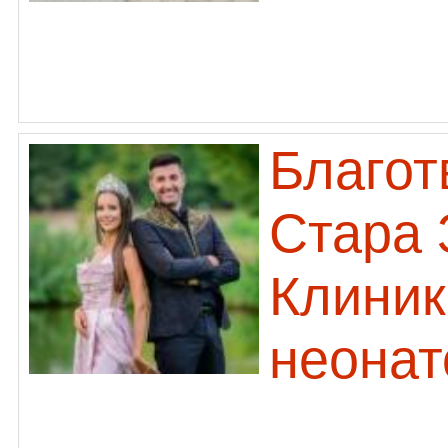
Благот
Стара 
Клиник
неонат