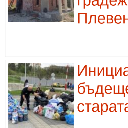
градеж
Плеве
Инициа
бъдеще
старат