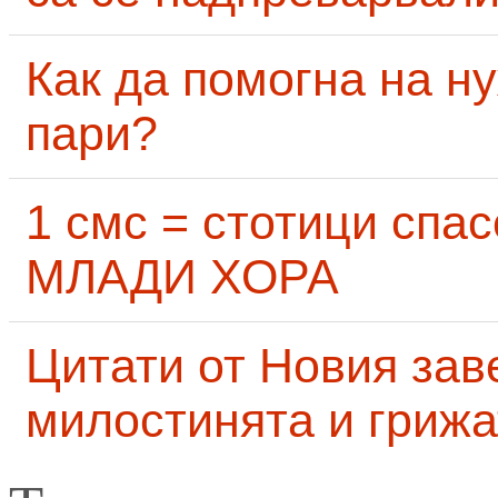
Как да помогна на н
пари?
1 смс = стотици сп
МЛАДИ ХОРА
Цитати от Новия заве
милостинята и грижа