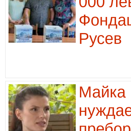
000 ле
Фонда
Русев
Майка 
нуждае
пребор