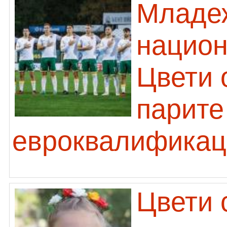
Младе
национ
Цвети 
парите
евроквалификац
Цвети 