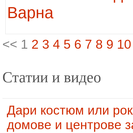
Варна
<< 1
2
3
4
5
6
7
8
9
10
Статии и видео
Дари костюм или рок
домове и центрове за