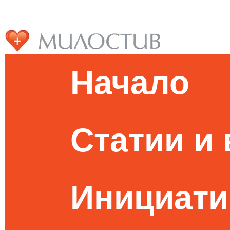
Начало
Статии и
Инициати