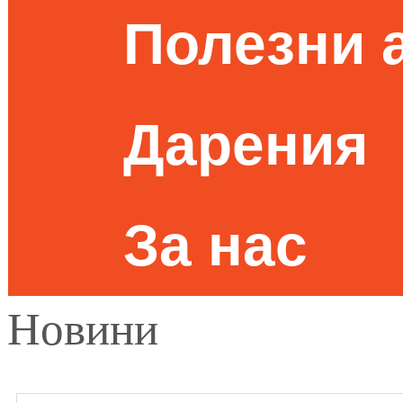
Полезни 
Дарения
За нас
Новини