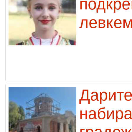
подкре
левкем
Дарите
набира