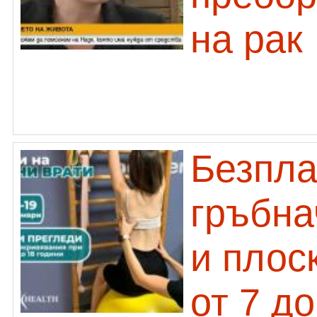
на рак
Безпла
гръбна
и плос
от 7 д