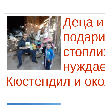
Деца и
подари
стопли
нуждае
Кюстендил и око