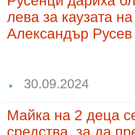
Русенци дариха бл
лева за каузата н
Александър Русев
30.09.2024
Майка на 2 деца с
средства, за да п