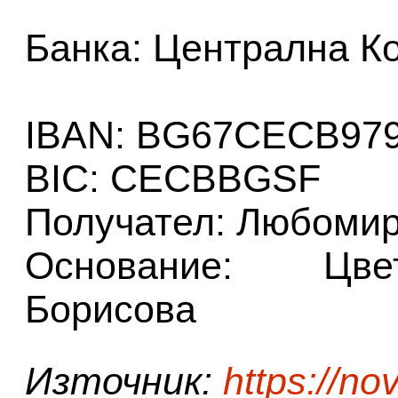
Банка: Централна К
IBAN: BG67CECB979
BIC: CECBBGSF
Получател: Любомир
Основание: Цве
Борисова
Източник:
https://no