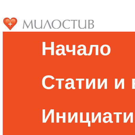
Начало
Статии и
Инициати