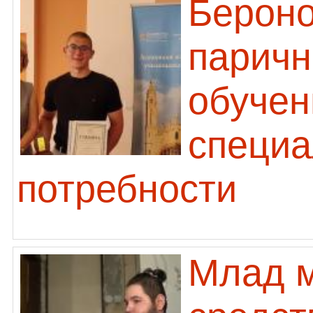
Бероно
паричн
обучен
специа
потребности
Млад м