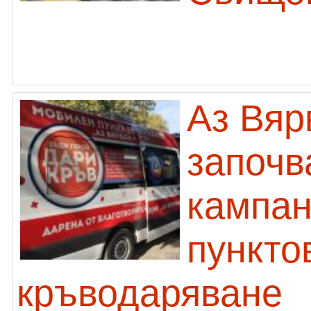
Аз Вяр
започв
кампан
пункто
кръводаряване