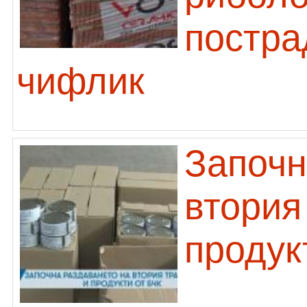
постра
чифлик
Започн
втория
продук