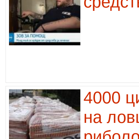
средст
4000 ц
на лов
риболо