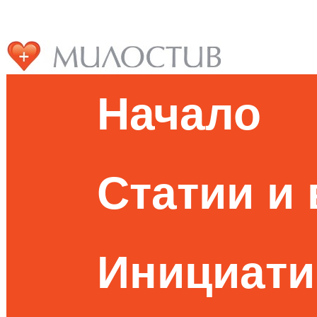
Начало
Статии и
Инициати