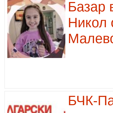
Базар 
Никол 
Малев
БЧК-П