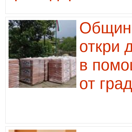
Общин
откри 
в помо
от гра