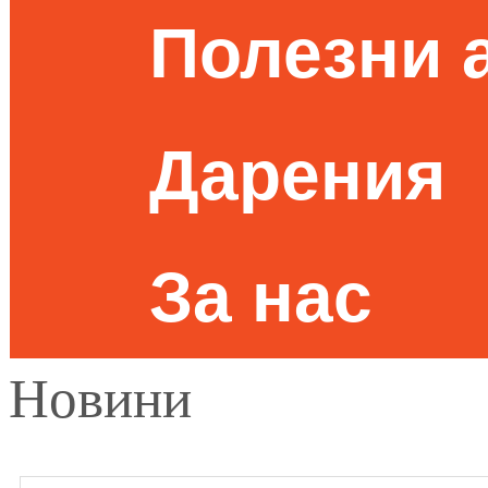
Полезни 
Дарения
За нас
Новини