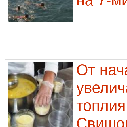
на 7-м
От нач
увелич
топлия
Свищо