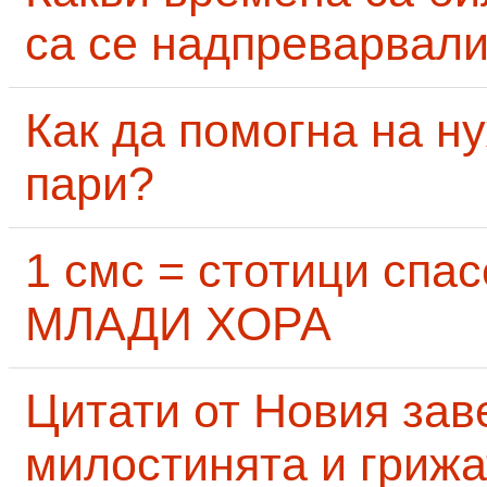
са се надпреварвали
Как да помогна на н
пари?
1 смс = стотици сп
МЛАДИ ХОРА
Цитати от Новия заве
милостинята и грижа